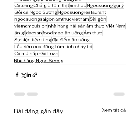
Catering
Chả giò tôm thịt
amthuc
Ngocsuong
gợi ý
Gỏi cá Ngọc Sương
Ngocsuongrestaurant
ngocsuongsaigon
amthucvietnam
Sài gòn
vietnamcuision
nhà hàng hải sản
ẩm thực Việt Nam
ăn gì
dacsan
food
mẹo ăn uống
Ẩm thực
Sự kiện tiệc tùng
địa điểm ăn uống
Lẩu riêu cua đồng
Tôm tích cháy tỏi
Cá mú hấp Đài Loan
Nhà hàng Ngọc Sương
Xem tất cả
Bài đăng gần đây