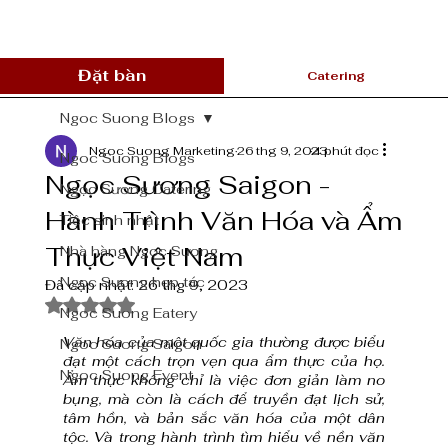
Đặt bàn
Catering
Ngoc Suong Blogs
Ngoc Suong Marketing
26 thg 9, 2023
4 phút đọc
Ngoc Suong Blogs
Ngọc Sương Saigon -
Ngọc Sương Catering
Hành Trình Văn Hóa và Ẩm
Tiệc sinh nhật
Thực Việt Nam
Nhà hàng Ngọc Sương
Ngọc Sương hợp tác
Đã cập nhật:
26 thg 9, 2023
Đã xếp hạng NaN/5 sao.
Ngoc Suong Eatery
Văn hóa của một quốc gia thường được biểu 
Ngoc Suong Saigon
đạt một cách trọn vẹn qua ẩm thực của họ. 
Ngoc Suong Event
Ẩm thực không chỉ là việc đơn giản làm no 
bụng, mà còn là cách để truyền đạt lịch sử, 
tâm hồn, và bản sắc văn hóa của một dân 
tộc. Và trong hành trình tìm hiểu về nền văn 