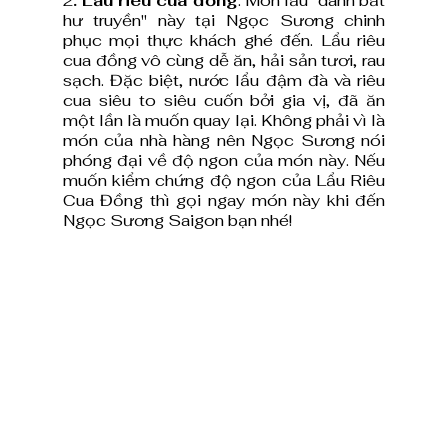
2
. Lẩu riêu cua đồng
: Món lẩu "danh bất 
hư truyền" này tại Ngọc Sương chinh 
phục mọi thực khách ghé đến. Lẩu riêu 
cua đồng vô cùng dễ ăn, hải sản tươi, rau 
sạch. Đặc biệt, nước lẩu đậm đà và riêu 
cua siêu to siêu cuốn bởi gia vị, đã ăn 
một lần là muốn quay lại. Không phải vì là 
món của nhà hàng nên Ngọc Sương nói 
phóng đại về độ ngon của món này. Nếu 
muốn kiểm chứng độ ngon của Lẩu Riêu 
Cua Đồng thì gọi ngay món này khi đến 
Ngọc Sương Saigon bạn nhé! 