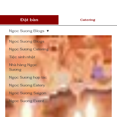
Đặt bàn
Catering
Ngoc Suong Blogs
Ngoc Suong Blogs
Ngọc Sương Catering
Tiệc sinh nhật
Nhà hàng Ngọc
Sương
Ngọc Sương hợp tác
Ngoc Suong Eatery
Ngoc Suong Saigon
Ngoc Suong Event