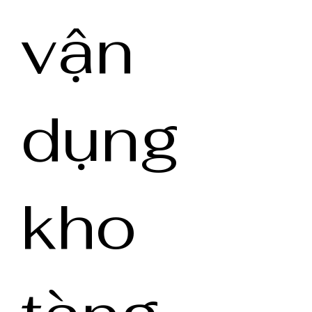
vận
dụng
kho