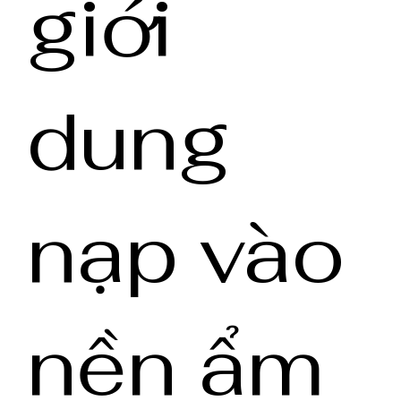
giới
dung
nạp vào
nền ẩm