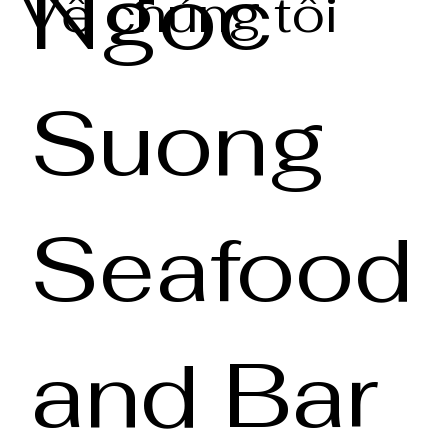
Ngoc
Về chúng tôi
Suong
Seafood
and Bar