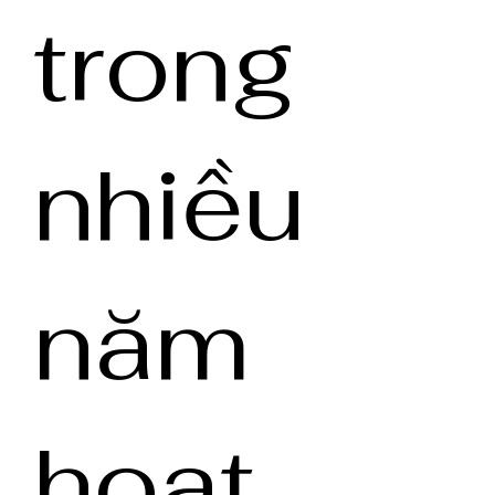
trong
nhiều
năm
hoạt