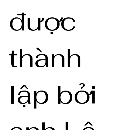
được
thành
lập bởi