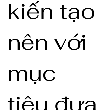
kiến tạo
nên với
mục
tiêu đưa