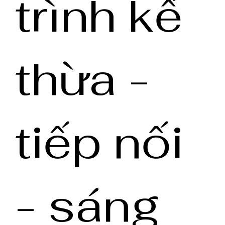
trình kế
thừa -
tiếp nối
- sáng