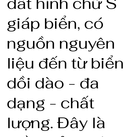
đất hình chữ S
giáp biển, có
nguồn nguyên
liệu đến từ biển
dồi dào - đa
dạng - chất
lượng. Đây là