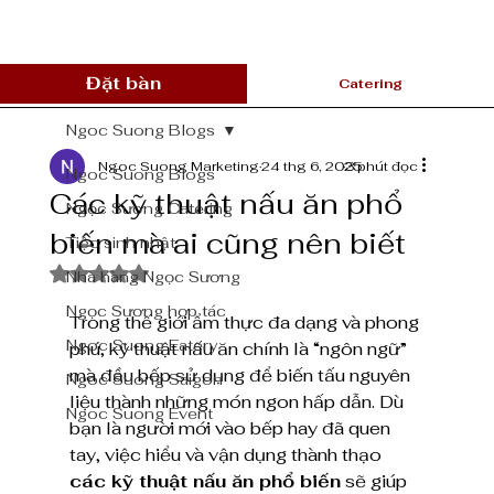
Đặt bàn
Catering
Ngoc Suong Blogs
Ngoc Suong Marketing
24 thg 6, 2025
3 phút đọc
Ngoc Suong Blogs
Các kỹ thuật nấu ăn phổ
Ngọc Sương Catering
biến mà ai cũng nên biết
Tiệc sinh nhật
Đã xếp hạng NaN/5 sao.
Nhà hàng Ngọc Sương
Ngọc Sương hợp tác
Trong thế giới ẩm thực đa dạng và phong 
Ngoc Suong Eatery
phú, kỹ thuật nấu ăn chính là “ngôn ngữ” 
mà đầu bếp sử dụng để biến tấu nguyên 
Ngoc Suong Saigon
liệu thành những món ngon hấp dẫn. Dù 
Ngoc Suong Event
bạn là người mới vào bếp hay đã quen 
tay, việc hiểu và vận dụng thành thạo 
các kỹ thuật nấu ăn phổ biến
 sẽ giúp 