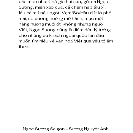
các món như: Chả giò hải sản, gỏi cá Ngọc 
Sương, miến xào cua, cá chẽm hấp tàu xì, 
lẩu cá mú nấu ngót, Vẹm/Sò/Hàu đút lò phô 
mai, sò dương nướng mỡ hành, mực một 
nắng nướng muối ớt. Không những người 
Việt, Ngọc Sương cũng là điểm đến lý tưởng 
cho những du khách ngoại quốc lần đầu 
muốn tìm hiểu về văn hoá Việt qua yếu tố ẩm 
thực.
Ngọc Sương Saigon - Sương Nguyệt Anh 