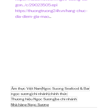
gon.../c/29023505.epi
https://thuongtruong24h.vn/hang-chuc-
dia-diem-gia-mao
...
Ẩm thực Việt Nam
Ngoc Suong Seafood & Bar
ngọc sương
chi nhánh
chính thức
Thương hiệu Ngọc Sương
ba chi nhánh
Nhà hàng Ngọc Sương