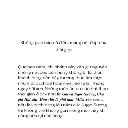
Không gian bán cổ điển, mang nét đẹp của 
thời gian
Qua bao năm, chi nhánh này vẫn giữ nguyên 
những nét đẹp cũ nhưng không bị lỗi thời. 
Khách hàng đến đây thưởng thức ẩm thực 
như một cách để hoài niệm, sống lại những 
ngày hồi xưa. Những món ăn có sức hút theo 
thời gian ở đây như là: 𝑮𝒐̉𝒊 𝒄𝒂́ 𝑵𝒈𝒐̣𝒄 𝑺𝒖̛𝒐̛𝒏𝒈, 𝑪𝒉𝒂̉ 
𝒈𝒊𝒐̀ 𝑯𝒂̉𝒊 𝒔𝒂̉𝒏, 𝑯𝒂̀𝒖 đ𝒖́𝒕 𝒍𝒐̀ 𝒑𝒉𝒐̂ 𝒎𝒂𝒊, 𝑴𝒊𝒆̂́𝒏 𝒙𝒂̀𝒐 𝒄𝒖𝒂, … 
nếu là khách hàng lâu năm của Ngọc Sương 
thì không thể không gọi những món này khi 
dùng bữa tại nhà hàng.