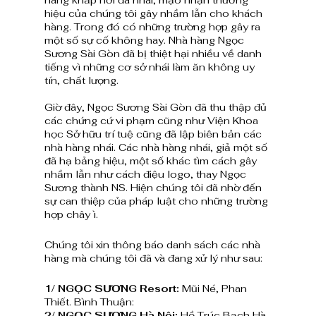
hàng khắp nơi đã nhái, mạo nhận thương 
hiệu của chúng tôi gây nhầm lẫn cho khách 
hàng. Trong đó có những trường hợp gây ra 
một số sự cố không hay. Nhà hàng Ngọc 
Sương Sài Gòn đã bị thiệt hại nhiều về danh 
tiếng vì những cơ sở nhái làm ăn không uy 
tín, chất lượng.
Giờ đây, Ngọc Sương Sài Gòn đã thu thập đủ 
các chứng cứ vi phạm cũng như Viện Khoa 
học Sở hữu trí tuệ cũng đã lập biên bản các 
nhà hàng nhái. Các nhà hàng nhái, giả một số 
đã hạ bảng hiệu, một số khác tìm cách gây 
nhầm lẫn như cách điệu logo, thay Ngọc 
Sương thành NS. Hiện chúng tôi đã nhờ đến 
sự can thiệp của pháp luật cho những trường 
hợp chây ì.
Chúng tôi xin thông báo danh sách các nhà 
hàng mà chúng tôi đã và đang xử lý như sau:
1/ NGỌC SƯƠNG Resort: 
Mũi Né, Phan 
Thiết. Bình Thuận:
2/ NGỌC SƯƠNG Hà Nội:
 Hồ Trúc Bạch Hà 