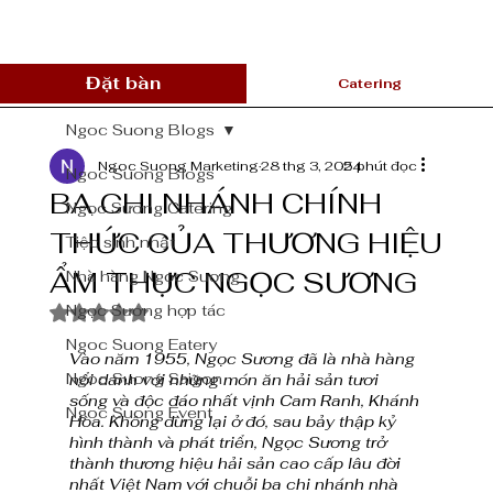
Đặt bàn
Catering
Ngoc Suong Blogs
Ngoc Suong Marketing
28 thg 3, 2024
5 phút đọc
Ngoc Suong Blogs
BA CHI NHÁNH CHÍNH
Ngọc Sương Catering
THỨC CỦA THƯƠNG HIỆU
Tiệc sinh nhật
ẨM THỰC NGỌC SƯƠNG
Nhà hàng Ngọc Sương
Ngọc Sương hợp tác
Đã xếp hạng NaN/5 sao.
Ngoc Suong Eatery
Vào năm 1955, Ngọc Sương đã là nhà hàng 
Ngoc Suong Saigon
nổi danh với những món ăn hải sản tươi 
sống và độc đáo nhất vịnh Cam Ranh, Khánh 
Ngoc Suong Event
Hòa. Không dừng lại ở đó, sau bảy thập kỷ 
hình thành và phát triển, Ngọc Sương trở 
thành thương hiệu hải sản cao cấp lâu đời 
nhất Việt Nam với chuỗi ba chi nhánh nhà 