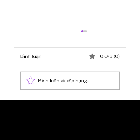
Bình luận
0.0/5 (0)
Bình luận và xếp hạng...
Ngọc Sương Saigon - Hành Trình Văn
Hóa và Ẩm Thực Việt Nam
CẬP NHẬT TIN 