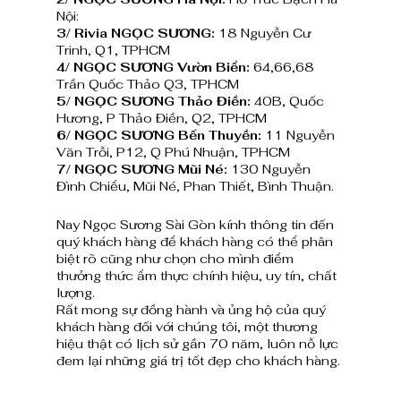
Nội:
3/ Rivia NGỌC SƯƠNG: 
18 Nguyễn Cư 
Trinh, Q1, TPHCM
4/ NGỌC SƯƠNG Vườn Biển: 
64,66,68 
Trần Quốc Thảo Q3, TPHCM
5/ NGỌC SƯƠNG Thảo Điền: 
40B, Quốc 
Hương, P Thảo Điền, Q2, TPHCM
6/ NGỌC SƯƠNG Bến Thuyền:
 11 Nguyễn 
Văn Trỗi, P12, Q Phú Nhuận, TPHCM
7/ NGỌC SƯƠNG Mũi Né:
 130 Nguyễn 
Đình Chiểu, Mũi Né, Phan Thiết, Bình Thuận.
Nay Ngọc Sương Sài Gòn kính thông tin đến 
quý khách hàng để khách hàng có thể phân 
biệt rõ cũng như chọn cho mình điểm 
thưởng thức ẩm thực chính hiệu, uy tín, chất 
lượng.
Rất mong sự đồng hành và ủng hộ của quý 
khách hàng đối với chúng tôi, một thương 
hiệu thật có lịch sử gần 70 năm, luôn nỗ lực 
đem lại những giá trị tốt đẹp cho khách hàng.