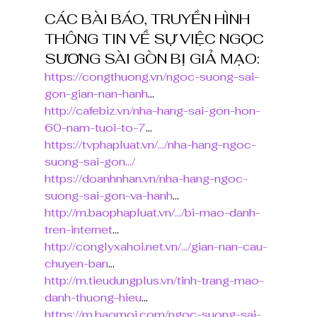
CÁC BÀI BÁO, TRUYỀN HÌNH 
THÔNG TIN VỀ SỰ VIỆC NGỌC 
SƯƠNG SÀI GÒN BỊ GIẢ MẠO:
https://congthuong.vn/ngoc-suong-sai-
gon-gian-nan-hanh
...
http://cafebiz.vn/nha-hang-sai-gon-hon-
60-nam-tuoi-to-7
...
https://tvphapluat.vn/.../nha-hang-ngoc-
suong-sai-gon.../
https://doanhnhan.vn/nha-hang-ngoc-
suong-sai-gon-va-hanh
...
http://m.baophapluat.vn/.../bi-mao-danh-
tren-internet
...
http://conglyxahoi.net.vn/.../gian-nan-cau-
chuyen-ban
...
http://m.tieudungplus.vn/tinh-trang-mao-
danh-thuong-hieu
...
https://m.baomoi.com/ngoc-suong-sai-