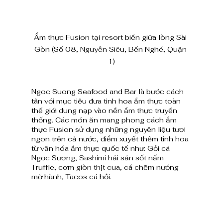
Ẩm thực Fusion tại resort biển giữa lòng Sài 
Gòn (Số 08, Nguyễn Siêu, Bến Nghé, Quận 
1)
Ngoc Suong Seafood and Bar là bước cách 
tân với mục tiêu đưa tinh hoa ẩm thực toàn 
thế giới dung nạp vào nền ẩm thực truyền 
thống. Các món ăn mang phong cách ẩm 
thực Fusion sử dụng những nguyên liệu tươi 
ngon trên cả nước, điểm xuyết thêm tinh hoa 
từ văn hóa ẩm thực quốc tế như: Gỏi cá 
Ngọc Sương, Sashimi hải sản sốt nấm 
Truffle, cơm giòn thịt cua, cá chẽm nướng 
mỡ hành, Tacos cá hồi.