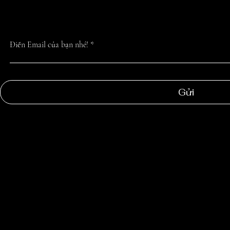
NHẤT TỪ CHÚN
Điền Email của bạn nhé!
Gửi
NGOC
SUONG