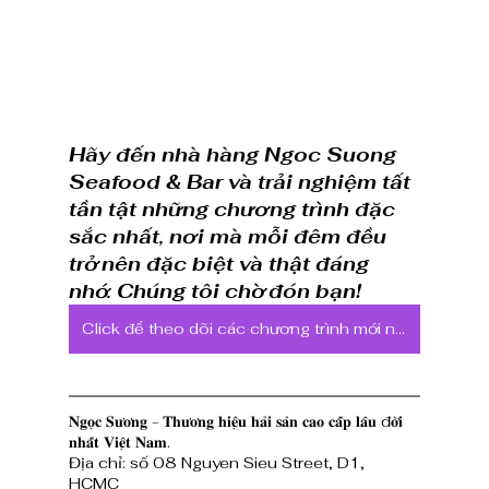
Hãy đến nhà hàng Ngoc Suong 
Seafood & Bar và trải nghiệm tất 
tần tật những chương trình đặc 
sắc nhất, nơi mà mỗi đêm đều 
trở nên đặc biệt và thật đáng 
nhớ. Chúng tôi chờ đón bạn!
Click để theo dõi các chương trình mới nhất tại Ngoc Suong Seafood & Bar
𝐍𝐠𝐨̣𝐜 𝐒𝐮̛𝐨̛𝐧𝐠 - 𝐓𝐡𝐮̛𝐨̛𝐧𝐠 𝐡𝐢𝐞̣̂𝐮 𝐡𝐚̉𝐢 𝐬𝐚̉𝐧 𝐜𝐚𝐨 𝐜𝐚̂́𝐩 𝐥𝐚̂𝐮 đ𝐨̛̀𝐢 
𝐧𝐡𝐚̂́𝐭 𝐕𝐢𝐞̣̂𝐭 𝐍𝐚𝐦.    
Địa chỉ: số 08 Nguyen Sieu Street, D1, 
HCMC  