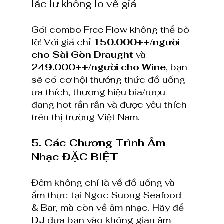
lắc lư không lo về giá
Gói combo Free Flow không thể bỏ 
lỡ! Với giá chỉ 
150.000++/người 
cho Sài Gòn Draught
 và 
249.000++/người cho Wine
, bạn 
sẽ có cơ hội thưởng thức đồ uống 
ưa thích, thương hiệu bia/rượu 
đang hot rần rần và được yêu thích 
trên thị trường Việt Nam.
5. Các Chương Trình Âm 
Nhạc ĐẶC BIỆT
Đêm không chỉ là về đồ uống và 
ẩm thực tại Ngoc Suong Seafood 
& Bar, mà còn về âm nhạc. Hãy để 
DJ 
đưa bạn vào không gian âm 