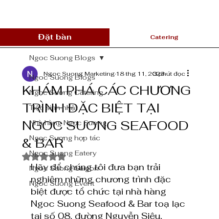
Đặt bàn
Catering
Ngoc Suong Blogs
Ngoc Suong Marketing
18 thg 11, 2023
3 phút đọc
Ngoc Suong Blogs
KHÁM PHÁ CÁC CHƯƠNG
Ngọc Sương Catering
TRÌNH ĐẶC BIỆT TẠI
Tiệc sinh nhật
NGOC SUONG SEAFOOD
Nhà hàng Ngọc Sương
Ngọc Sương hợp tác
& BAR
Ngoc Suong Eatery
Đã xếp hạng NaN/5 sao.
Hãy để chúng tôi đưa bạn trải 
Ngoc Suong Saigon
nghiệm những chương trình đặc 
Ngoc Suong Event
biệt được tổ chức tại nhà hàng 
Ngoc Suong Seafood & Bar toạ lạc 
tại số 08, đường Nguyễn Siêu, 