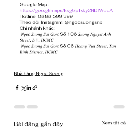
Google Map : 
https://goo.gl/maps/ksgGpTxky2NDfWocA
Hotline: 0888 599 399  
Theo dõi Instagram: @ngocsuongsnb  
Chi nhánh khác:  
 𝑁𝑔𝑜𝑐 𝑆𝑢𝑜𝑛𝑔 𝑆𝑎𝑖 𝐺𝑜𝑛: Số 106 𝑆𝑢𝑜𝑛𝑔 𝑁𝑔𝑢𝑦𝑒𝑡 𝐴𝑛ℎ 
𝑆𝑡𝑟𝑒𝑒𝑡, 𝐷1, 𝐻𝐶𝑀𝐶 
 𝑁𝑔𝑜𝑐 𝑆𝑢𝑜𝑛𝑔 𝑆𝑎𝑖 𝐺𝑜𝑛: Số 06 𝐻𝑜𝑎𝑛𝑔 𝑉𝑖𝑒𝑡 𝑆𝑡𝑟𝑒𝑒𝑡, 𝑇𝑎𝑛 
𝐵𝑖𝑛ℎ 𝐷𝑖𝑠𝑡𝑟𝑖𝑐𝑡, 𝐻𝐶𝑀𝐶
Nhà hàng Ngọc Sương
Xem tất cả
Bài đăng gần đây