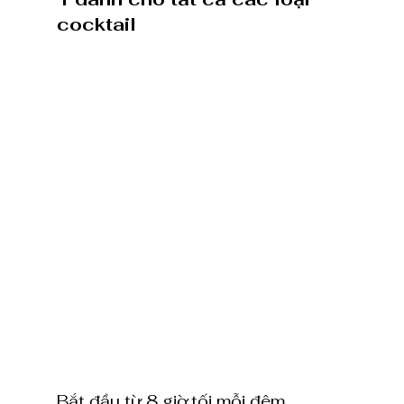
cocktail 
Bắt đầu từ 8 giờ tối mỗi đêm, 