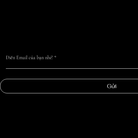
CẬP NHẬT TIN 
NHẤT TỪ CHÚN
Điền Email của bạn nhé!
Gửi
NGOC