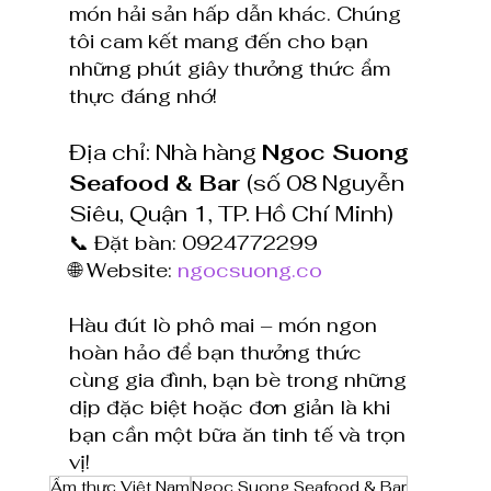
món hải sản hấp dẫn khác. Chúng 
tôi cam kết mang đến cho bạn 
những phút giây thưởng thức ẩm 
thực đáng nhớ!
Địa chỉ: Nhà hàng 
Ngoc Suong 
Seafood & Bar 
(số 08 Nguyễn 
Siêu, Quận 1, TP. Hồ Chí Minh)
📞 Đặt bàn: 0924772299
🌐 Website: 
ngocsuong.co
Hàu đút lò phô mai – món ngon 
hoàn hảo để bạn thưởng thức 
cùng gia đình, bạn bè trong những 
dịp đặc biệt hoặc đơn giản là khi 
bạn cần một bữa ăn tinh tế và trọn 
vị!
Ẩm thực Việt Nam
Ngoc Suong Seafood & Bar