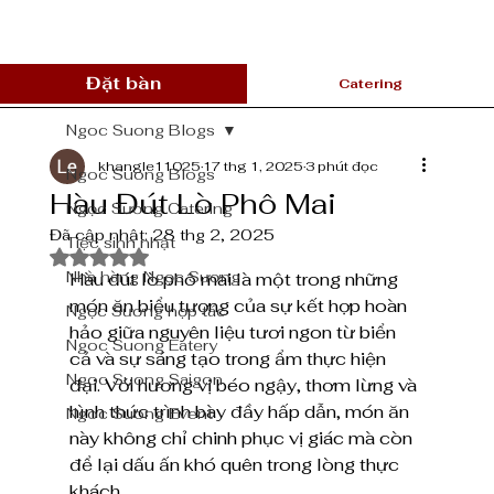
Đặt bàn
Catering
Ngoc Suong Blogs
khangle11025
17 thg 1, 2025
3 phút đọc
Ngoc Suong Blogs
Hàu Đút Lò Phô Mai
Ngọc Sương Catering
Đã cập nhật:
28 thg 2, 2025
Tiệc sinh nhật
Đã xếp hạng NaN/5 sao.
Nhà hàng Ngọc Sương
Hàu đút lò phô mai là một trong những 
món ăn biểu tượng của sự kết hợp hoàn 
Ngọc Sương hợp tác
hảo giữa nguyên liệu tươi ngon từ biển 
Ngoc Suong Eatery
cả và sự sáng tạo trong ẩm thực hiện 
Ngoc Suong Saigon
đại. Với hương vị béo ngậy, thơm lừng và 
hình thức trình bày đầy hấp dẫn, món ăn 
Ngoc Suong Event
này không chỉ chinh phục vị giác mà còn 
để lại dấu ấn khó quên trong lòng thực 
khách.