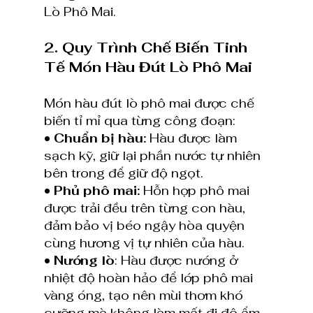
Lò Phô Mai.
2. Quy Trình Chế Biến Tinh 
Tế Món Hàu Đút Lò Phô Mai
Món hàu đút lò phô mai được chế 
biến tỉ mỉ qua từng công đoạn:
• Chuẩn bị hàu: 
Hàu được làm 
sạch kỹ, giữ lại phần nước tự nhiên 
bên trong để giữ độ ngọt.
• Phủ phô mai:
 Hỗn hợp phô mai 
được trải đều trên từng con hàu, 
đảm bảo vị béo ngậy hòa quyện 
cùng hương vị tự nhiên của hàu.
• Nướng lò
: Hàu được nướng ở 
nhiệt độ hoàn hảo để lớp phô mai 
vàng óng, tạo nên mùi thơm khó 
cưỡng mà không làm mất đi độ ẩm 