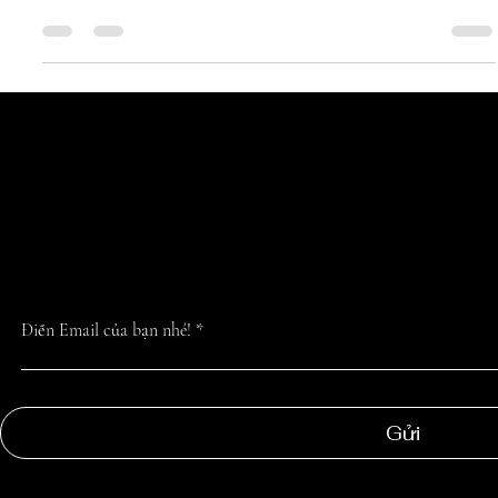
Ngọc Sương đầu tư phát triển mảng
Catering
Tiệc catering là dịch vụ cung cấp thực phẩm và dịch vụ
liên quan đến ẩm thực cho các sự kiện hoặc buổi tiệc.
CẬP NHẬT TIN 
NHẤT TỪ CHÚN
Điền Email của bạn nhé!