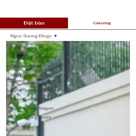
Đặt bàn
Catering
Ngoc Suong Blogs
Ngoc Suong Blogs
Ngọc Sương Catering
Tiệc sinh nhật
Nhà hàng Ngọc
Sương
Ngọc Sương hợp tác
Ngoc Suong Eatery
Ngoc Suong Saigon
Ngoc Suong Event