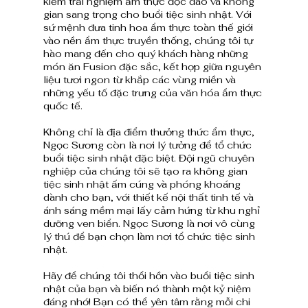
kiếm trải nghiệm ẩm thực độc đáo và không 
gian sang trọng cho buổi tiệc sinh nhật. Với 
sứ mệnh đưa tinh hoa ẩm thực toàn thế giới 
vào nền ẩm thực truyền thống, chúng tôi tự 
hào mang đến cho quý khách hàng những 
món ăn Fusion đặc sắc, kết hợp giữa nguyên 
liệu tươi ngon từ khắp các vùng miền và 
những yếu tố đặc trưng của văn hóa ẩm thực 
quốc tế.
Không chỉ là địa điểm thưởng thức ẩm thực, 
Ngọc Sương còn là nơi lý tưởng để tổ chức 
buổi tiệc sinh nhật đặc biệt. Đội ngũ chuyên 
nghiệp của chúng tôi sẽ tạo ra không gian 
tiệc sinh nhật ấm cúng và phóng khoáng 
dành cho bạn, với thiết kế nội thất tinh tế và 
ánh sáng mềm mại lấy cảm hứng từ khu nghỉ 
dưỡng ven biển. Ngọc Sương là nơi vô cùng 
lý thú để bạn chọn làm nơi tổ chức tiệc sinh 
nhật. 
Hãy để chúng tôi thổi hồn vào buổi tiệc sinh 
nhật của bạn và biến nó thành một kỷ niệm 
đáng nhớ! Bạn có thể yên tâm rằng mỗi chi 