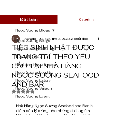
Đặt bàn
Catering
Ngoc Suong Blogs
khangle11025
29 thg 3, 2024
2 phút đọc
Ngoc Suong Blogs
TIỆC SINH NHẬT ĐƯỢC
Ngọc Sương Catering
TRANG TRÍ THEO YÊU
Tiệc sinh nhật
CẦU TẠI NHÀ HÀNG
Nhà hàng Ngọc Sương
Ngọc Sương hợp tác
NGỌC SƯƠNG SEAFOOD
Ngoc Suong Eatery
AND BAR
Ngoc Suong Saigon
Đã xếp hạng NaN/5 sao.
Ngoc Suong Event
Nhà Hàng Ngọc Sương Seafood and Bar là 
điểm đến lý tưởng cho những ai đang tìm 