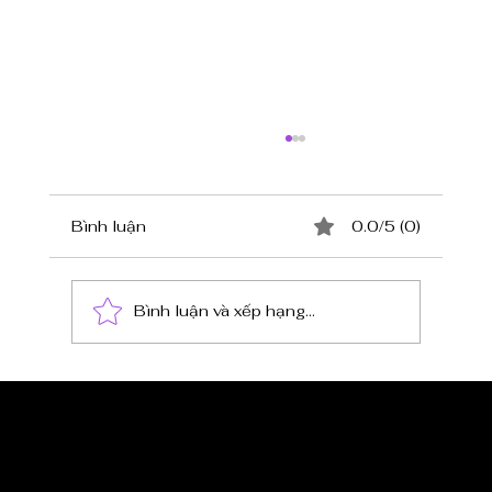
Bình luận
0.0/5 (0)
Bình luận và xếp hạng...
TỔ CHỨC TIỆC THÔI NÔI TẠI NGOC
SUONG SEAFOOD & BAR
CẬP NHẬT TIN 