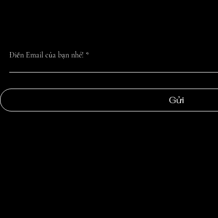
NHẤT TỪ CHÚN
Điền Email của bạn nhé!
Gửi
NGOC
SUONG