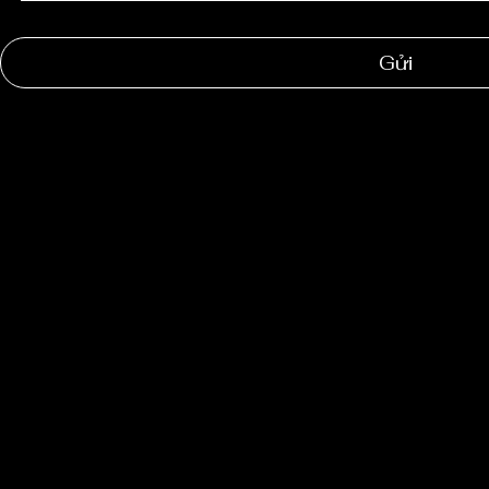
Gửi
NGOC
SUONG
RESTAU