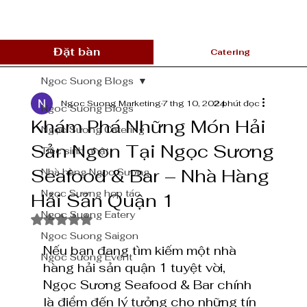
Đặt bàn
Catering
Ngoc Suong Blogs
Ngoc Suong Marketing
7 thg 10, 2024
2 phút đọc
Ngoc Suong Blogs
Khám Phá Những Món Hải
Ngọc Sương Catering
Sản Ngon Tại Ngọc Sương
Tiệc sinh nhật
Seafood & Bar – Nhà Hàng
Nhà hàng Ngọc Sương
Ngọc Sương hợp tác
Hải Sản Quận 1
Ngoc Suong Eatery
Đã xếp hạng NaN/5 sao.
Ngoc Suong Saigon
Nếu bạn đang tìm kiếm một nhà 
Ngoc Suong Event
hàng hải sản quận 1 tuyệt vời, 
Ngọc Sương Seafood & Bar chính 
là điểm đến lý tưởng cho những tín 