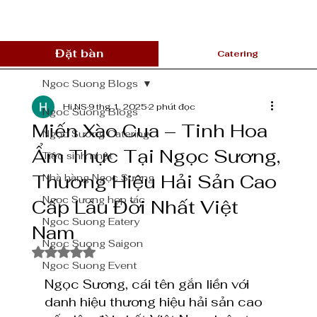
Đặt bàn
Catering
Ngoc Suong Blogs
Hi NS
9 thg 1, 2025
2 phút đọc
Ngoc Suong Blogs
Miến Xào Cua – Tinh Hoa
Ngọc Sương Catering
Ẩm Thực Tại Ngọc Sương,
Tiệc sinh nhật
Thương Hiệu Hải Sản Cao
Nhà hàng Ngọc Sương
Ngọc Sương hợp tác
Cấp Lâu Đời Nhất Việt
Ngoc Suong Eatery
Nam
Ngoc Suong Saigon
Đã xếp hạng NaN/5 sao.
Ngoc Suong Event
Ngọc Sương, cái tên gắn liền với 
danh hiệu thương hiệu hải sản cao 