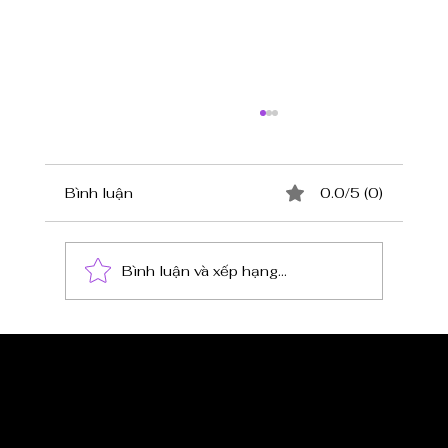
Bình luận
0.0/5 (0)
Bình luận và xếp hạng...
Lẩu Riêu Cua Đồng - Tinh Hoa Ẩm
Thực Ngọc Sương Trải Gần 70 Năm
CẬP NHẬT TIN 