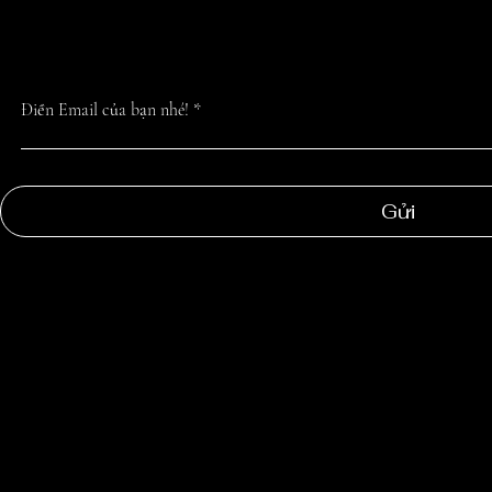
NHẤT TỪ CHÚN
Điền Email của bạn nhé!
Gửi
NGOC
SUONG