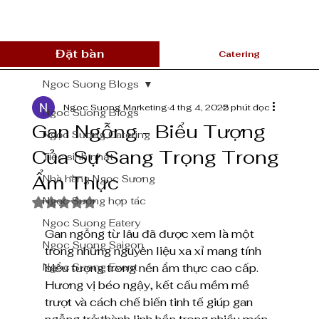
Đặt bàn
Catering
Ngoc Suong Blogs
Ngoc Suong Marketing
4 thg 4, 2025
2 phút đọc
Ngoc Suong Blogs
Gan Ngỗng - Biểu Tượng
Ngọc Sương Catering
Của Sự Sang Trọng Trong
Tiệc sinh nhật
Ẩm Thực
Nhà hàng Ngọc Sương
Ngọc Sương hợp tác
Đã xếp hạng NaN/5 sao.
Ngoc Suong Eatery
Gan ngỗng từ lâu đã được xem là một 
Ngoc Suong Saigon
trong những nguyên liệu xa xỉ mang tính 
Ngoc Suong Event
biểu tượng trong nền ẩm thực cao cấp. 
Hương vị béo ngậy, kết cấu mềm mề 
trượt và cách chế biến tinh tế giúp gan 