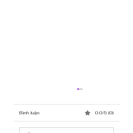
Bình luận
0.0/5 (0)
Hàu Đút Lò Phô Mai