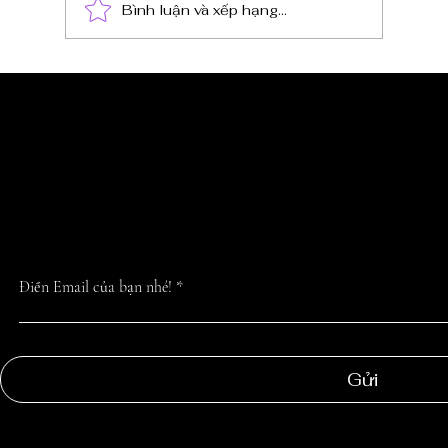
Bình luận và xếp hạng...
CẬP NHẬT TIN 
NHẤT TỪ CHÚN
Điền Email của bạn nhé!
Gửi