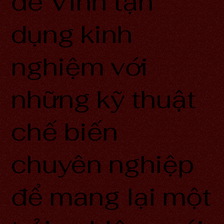
để Vinh tận
dụng kinh
nghiệm với
những kỹ thuật
chế biến
chuyên nghiệp
để mang lại một