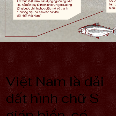
Việt Nam là dải
đất hình chữ S
giáp biển, có