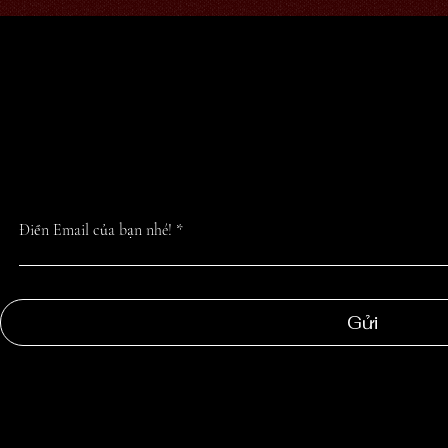
CẬP NHẬT TIN 
NHẤT TỪ CHÚN
Điền Email của bạn nhé!
Gửi
NGOC