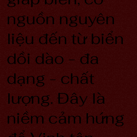
nguồn nguyên
liệu đến từ biển
dồi dào - đa
dạng - chất
lượng. Đây là
niềm cảm hứng