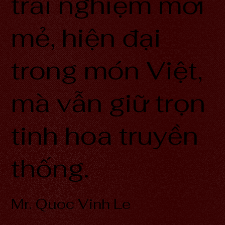
trải nghiệm mới
mẻ, hiện đại
trong món Việt,
mà vẫn giữ trọn
tinh hoa truyền
thống.
Mr. Quoc Vinh Le