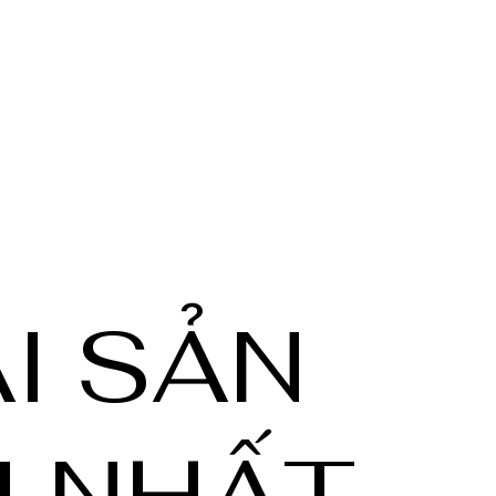
I SẢN
I NHẤT