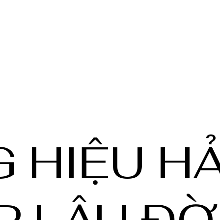
 HIỆU HẢ
P LÂU ĐỜ