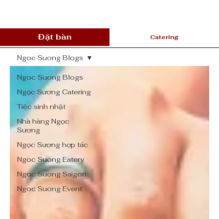
Đặt bàn
Catering
Ngoc Suong Blogs
Ngoc Suong Blogs
Ngọc Sương Catering
Tiệc sinh nhật
Nhà hàng Ngọc
Sương
Ngọc Sương hợp tác
Ngoc Suong Eatery
Ngoc Suong Saigon
Ngoc Suong Event