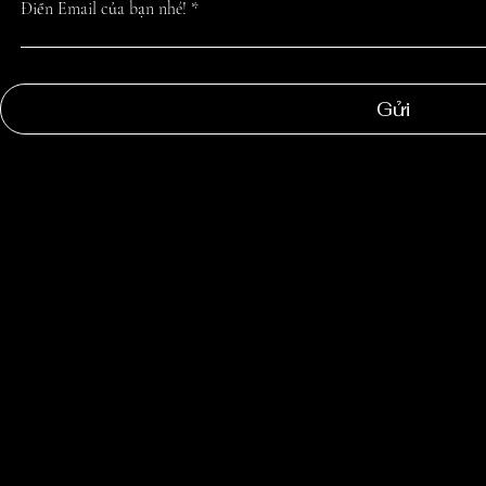
NHẤT TỪ CHÚN
Điền Email của bạn nhé!
Gửi
NGOC
SUONG