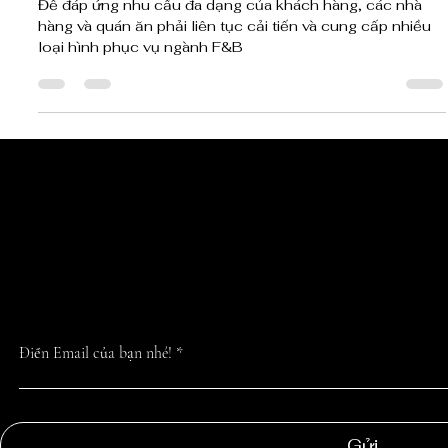
2 thg 7, 2024
3 phút đọc
Các Loại Hình Phục Vụ Trong Ngành
F&B
Để đáp ứng nhu cầu đa dạng của khách hàng, các nhà
hàng và quán ăn phải liên tục cải tiến và cung cấp nhiều
loại hình phục vụ ngành F&B
CẬP NHẬT TIN 
NHẤT TỪ CHÚN