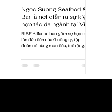
Ngoc Suong Seafood &
Bar là nơi diễn ra sự kiện
hợp tác đa ngành tại Việt
Nam - RISE Alliance
RISE Alliance bao gồm sự hợp tác
lần đầu tiên của 6 công ty, tập
đoàn có cùng mục tiêu, trải rộng
trên nhiều lĩnh vực.
CẬP NHẬT TI