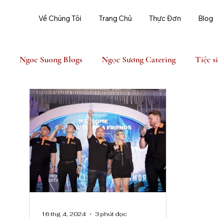
Về Chúng Tôi
Trang Chủ
Thực Đơn
Blog
Ngoc Suong Blogs
Ngọc Sương Catering
Tiệc s
Ngoc Suong Event
16 thg 4, 2024
3 phút đọc