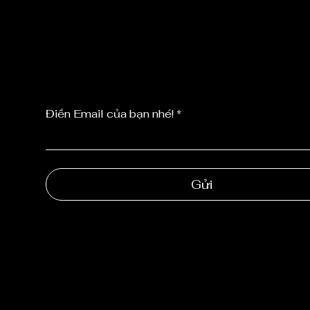
TỨC MỚI NHẤ
TỪ CHÚNG TÔ
Điền Email của bạn nhé!
Gửi
NGOC 