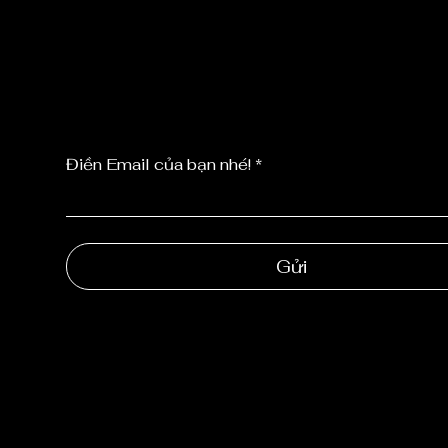
TỨC MỚI NHẤ
TỪ CHÚNG TÔ
Điền Email của bạn nhé!
Gửi
NGOC 