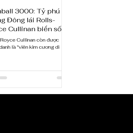
ball 3000: Tỷ phú
g Đông lái Rolls-
e Cullinan biển số
nhất vô nhị tại Tp.
-Royce Cullinan còn được
M
anh là "viên kim cương di
N