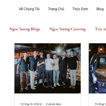
Về Chúng Tôi
Trang Chủ
Thực Đơn
Blog
Ngoc Suong Blogs
Ngọc Sương Catering
Tiệc s
Ngoc Suong Event
12 thg 9, 2024
2 phút đọc
10 thg 