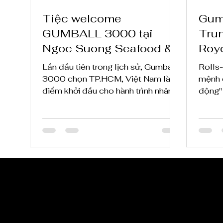
Tiệc welcome
Gum
GUMBALL 3000 tại
Trun
Ngoc Suong Seafood &
Royc
Bar
độc 
Lần đầu tiên trong lịch sử, Gumball
Rolls
HC
3000 chọn TP.HCM, Việt Nam là
mệnh d
điểm khởi đầu cho hành trình nhân
động"
dịp kỷ niệm 25 năm của rally siêu xe
lớn
CẬP NHẬT TI