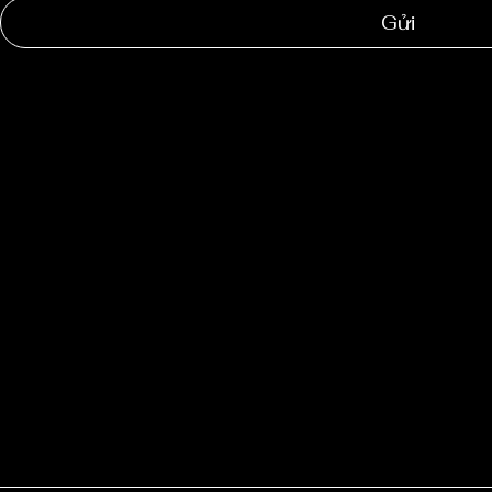
Gửi
NGOC
SUONG
RESTAU