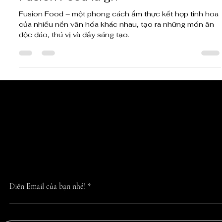
6 thg 3, 2025
3 phút đọc
Fusion Food là gì?
Fusion Food – một phong cách ẩm thực kết hợp tinh hoa
của nhiều nền văn hóa khác nhau, tạo ra những món ăn
độc đáo, thú vị và đầy sáng tạo.
CẬP NHẬT TIN 
NHẤT TỪ CHÚN
Điền Email của bạn nhé!