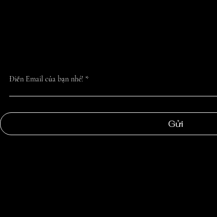
CẬP NHẬT TIN 
NHẤT TỪ CHÚN
Điền Email của bạn nhé!
Gửi
NGOC