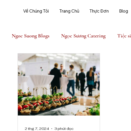
Về Chúng Tôi
Trang Chủ
Thực Đơn
Blog
Ngoc Suong Blogs
Ngọc Sương Catering
Tiệc s
Ngoc Suong Event
2 thg 7, 2024
3 phút đọc