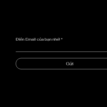
TỨC MỚI NHẤ
TỪ CHÚNG TÔ
Điền Email của bạn nhé!
Gửi
NGOC 