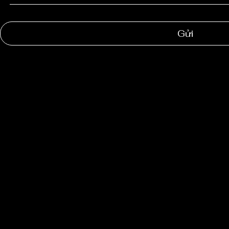
Điền Email của bạn nhé!
Gửi
NGOC
SUONG