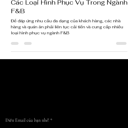
2 thg 7, 2024
3 phút đọc
Các Loại Hình Phục Vụ Trong Ngành
F&B
Để đáp ứng nhu cầu đa dạng của khách hàng, các nhà
hàng và quán ăn phải liên tục cải tiến và cung cấp nhiều
loại hình phục vụ ngành F&B
CẬP NHẬT TIN 
NHẤT TỪ CHÚN