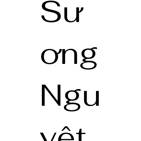
Sư
ơng
Ngu
yệt