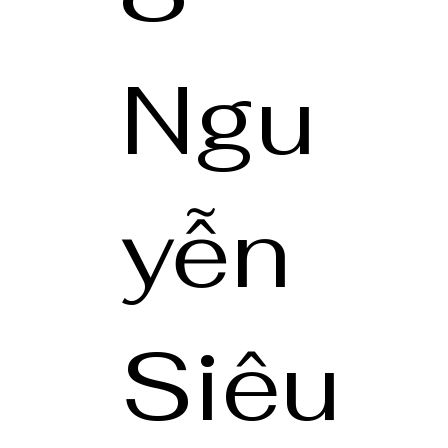
Ngu
yễn
Siêu