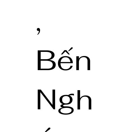
,
Bến
Ngh