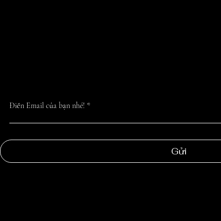
CẬP NHẬT TIN 
NHẤT TỪ CHÚN
Điền Email của bạn nhé!
Gửi
NGOC