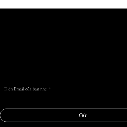
CẬP NHẬT TIN 
MỚI NHẤT TỪ
CHÚNG TÔI
Điền Email của bạn nhé!
Gửi