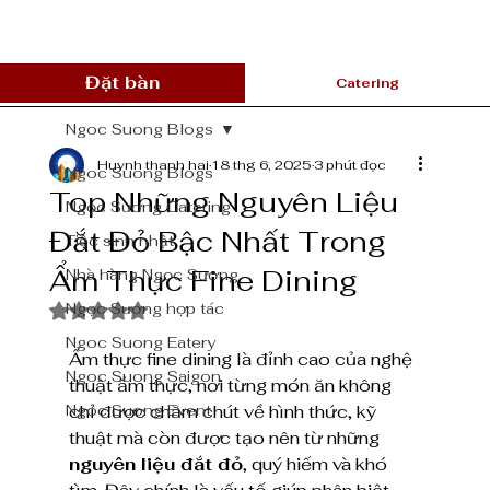
Đặt bàn
Catering
Ngoc Suong Blogs
Huynh thanh hai
18 thg 6, 2025
3 phút đọc
Ngoc Suong Blogs
Top Những Nguyên Liệu
Ngọc Sương Catering
Đắt Đỏ Bậc Nhất Trong
Tiệc sinh nhật
Ẩm Thực Fine Dining
Nhà hàng Ngọc Sương
Ngọc Sương hợp tác
Đã xếp hạng NaN/5 sao.
Ngoc Suong Eatery
Ẩm thực fine dining là đỉnh cao của nghệ 
Ngoc Suong Saigon
thuật ẩm thực, nơi từng món ăn không 
Ngoc Suong Event
chỉ được chăm chút về hình thức, kỹ 
thuật mà còn được tạo nên từ những 
nguyên liệu đắt đỏ
, quý hiếm và khó 