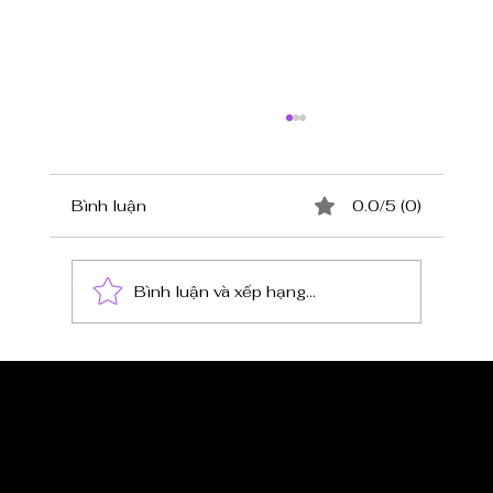
Bình luận
0.0/5 (0)
Bình luận và xếp hạng...
Ngành F&B là gì? Kiến thức tổng
quan dành cho người mới bắt đầu
CẬP NHẬT TIN 