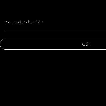
NHẤT TỪ CHÚN
Điền Email của bạn nhé!
Gửi
NGOC
SUONG