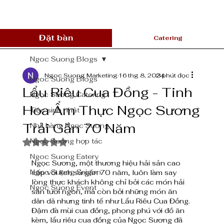
Đặt bàn
Catering
Ngoc Suong Blogs
Ngoc Suong Marketing
16 thg 8, 2024
3 phút đọc
Ngoc Suong Blogs
Lẩu Riêu Cua Đồng - Tinh
Ngọc Sương Catering
Hoa Ẩm Thực Ngọc Sương
Tiệc sinh nhật
Trải Gần 70 Năm
Nhà hàng Ngọc Sương
Ngọc Sương hợp tác
Đã xếp hạng NaN/5 sao.
Ngoc Suong Eatery
Ngọc Sương, một thương hiệu hải sản cao 
Ngoc Suong Saigon
cấp với lịch sử gần 70 năm, luôn làm say 
lòng thực khách không chỉ bởi các món hải 
Ngoc Suong Event
sản tươi ngon, mà còn bởi những món ăn 
dân dã nhưng tinh tế như Lẩu Riêu Cua Đồng. 
Đậm đà mùi cua đồng, phong phú với đồ ăn 
kèm, lẩu riêu cua đồng của Ngọc Sương đã 