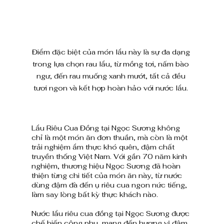
Điểm đặc biệt của món lẩu này là sự đa dạng 
trong lựa chọn rau lẩu, từ mồng tơi, nấm bào 
ngư, đến rau muống xanh mướt, tất cả đều 
tươi ngon và kết hợp hoàn hảo với nước lẩu. 
Lẩu Riêu Cua Đồng tại Ngọc Sương không 
chỉ là một món ăn đơn thuần, mà còn là một 
trải nghiệm ẩm thực khó quên, đậm chất 
truyền thống Việt Nam. Với gần 70 năm kinh 
nghiệm, thương hiệu Ngọc Sương đã hoàn 
thiện từng chi tiết của món ăn này, từ nước 
dùng đậm đà đến ụ riêu cua ngon nức tiếng, 
làm say lòng bất kỳ thực khách nào.
Nước lẩu riêu cua đồng tại Ngọc Sương được 
chế biến công phu, mang đến hương vị đậm 