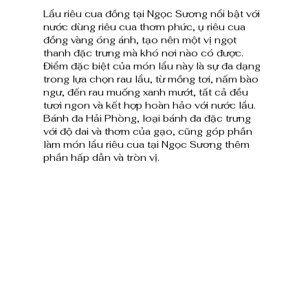
Lẩu riêu cua đồng tại Ngọc Sương nổi bật với 
nước dùng riêu cua thơm phức, ụ riêu cua 
đồng vàng óng ánh, tạo nên một vị ngọt 
thanh đặc trưng mà khó nơi nào có được. 
Điểm đặc biệt của món lẩu này là sự đa dạng 
trong lựa chọn rau lẩu, từ mồng tơi, nấm bào 
ngư, đến rau muống xanh mướt, tất cả đều 
tươi ngon và kết hợp hoàn hảo với nước lẩu. 
Bánh đa Hải Phòng, loại bánh đa đặc trưng 
với độ dai và thơm của gạo, cũng góp phần 
làm món lẩu riêu cua tại Ngọc Sương thêm 
phần hấp dẫn và tròn vị.