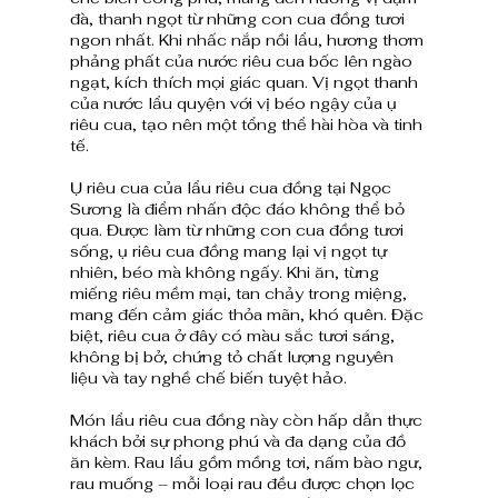
đà, thanh ngọt từ những con cua đồng tươi 
ngon nhất. Khi nhấc nắp nồi lẩu, hương thơm 
phảng phất của nước riêu cua bốc lên ngào 
ngạt, kích thích mọi giác quan. Vị ngọt thanh 
của nước lẩu quyện với vị béo ngậy của ụ 
riêu cua, tạo nên một tổng thể hài hòa và tinh 
tế.
Ụ riêu cua của lẩu riêu cua đồng tại Ngọc 
Sương là điểm nhấn độc đáo không thể bỏ 
qua. Được làm từ những con cua đồng tươi 
sống, ụ riêu cua đồng mang lại vị ngọt tự 
nhiên, béo mà không ngấy. Khi ăn, từng 
miếng riêu mềm mại, tan chảy trong miệng, 
mang đến cảm giác thỏa mãn, khó quên. Đặc 
biệt, riêu cua ở đây có màu sắc tươi sáng, 
không bị bở, chứng tỏ chất lượng nguyên 
liệu và tay nghề chế biến tuyệt hảo.
Món lẩu riêu cua đồng này còn hấp dẫn thực 
khách bởi sự phong phú và đa dạng của đồ 
ăn kèm. Rau lẩu gồm mồng tơi, nấm bào ngư, 
rau muống – mỗi loại rau đều được chọn lọc 