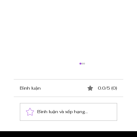
Bình luận
0.0/5 (0)
Hàu Đút Lò Phô Mai
Bình luận và xếp hạng...