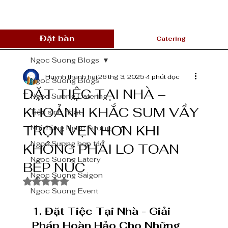
Đặt bàn
Catering
Ngoc Suong Blogs
Huynh thanh hai
26 thg 3, 2025
4 phút đọc
Ngoc Suong Blogs
ĐẶT TIỆC TẠI NHÀ –
Ngọc Sương Catering
KHOẢNH KHẮC SUM VẦY
Tiệc sinh nhật
TRỌN VẸN HƠN KHI
Nhà hàng Ngọc Sương
Ngọc Sương hợp tác
KHÔNG PHẢI LO TOAN
Ngoc Suong Eatery
BẾP NÚC
Ngoc Suong Saigon
Đã xếp hạng NaN/5 sao.
Ngoc Suong Event
1. Đặt Tiệc Tại Nhà - Giải 
Pháp Hoàn Hảo Cho Những 