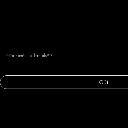
CẬP NHẬT TIN 
NHẤT TỪ CHÚN
Điền Email của bạn nhé!
Gửi
NGOC